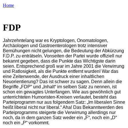
Home
FDP
Jahrzehntelang war es Kryptologen, Onomatologen,
Archäologen und Gastroenterologen trotz intensiver
Bemühungen nicht gelungen, die Bedeutung der Abkürzung
F.D.P. zu enträtseln. Vonseiten der Partei wurde offiziell nur
bekannt gegeben, dass die Punkte das Wichtigste darin
seien. Entsprechend groß war im Jahre 2001 die Verwirrung
und Ratlosigkeit, als die Punkte entfernt wurden! War das
eine Zeitenwende, der Ausdruck einer inhaltlichen
Neuorientierung? Das ist schwer zu sagen. Denn allein die
Begriffe „FDP“ und „Inhalt“ im selben Satz zu nennen, ist
schon ein gewagtes Unterfangen. Wie aus gewöhnlich gut
unterrichteten Humoristen-Kreisen verlautet, besteht das
Parteiprogramm nur aus folgendem Satz: „Im liberalen Sinne
heißt liberal nicht nur liberal.“ Aha! Das Bekanntwerden des
Parteiprogramms steigerte die Verwirrung allerdings nur
noch, da in dem ganzen Satz weder ein „F“, noch ein „D“
noch ein „P“ vorkommt.