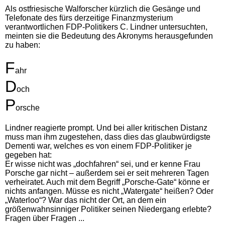
Als ostfriesische Walforscher kürzlich die Gesänge und
Telefonate des fürs derzeitige Finanzmysterium
verantwortlichen FDP-Politikers C. Lindner untersuchten,
meinten sie die Bedeutung des Akronyms herausgefunden
zu haben:
F
ahr
D
och
P
orsche
Lindner reagierte prompt. Und bei aller kritischen Distanz
muss man ihm zugestehen, dass dies das glaubwürdigste
Dementi war, welches es von einem FDP-Politiker je
gegeben hat:
Er wisse nicht was „dochfahren“ sei, und er kenne Frau
Porsche gar nicht – außerdem sei er seit mehreren Tagen
verheiratet. Auch mit dem Begriff „Porsche-Gate“ könne er
nichts anfangen. Müsse es nicht „Watergate“ heißen? Oder
„Waterloo“? War das nicht der Ort, an dem ein
größenwahnsinniger Politiker seinen Niedergang erlebte?
Fragen über Fragen ...